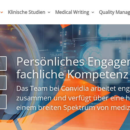
Klinische Studien
Medical Writing
Quality Mana
Persönliches Engag
z
fachliche Kompetenz 
s
Das Team bei Convidia arbeitet eng
zusammen und verfügt über eine h
a
einem breiten Spektrum von mediz